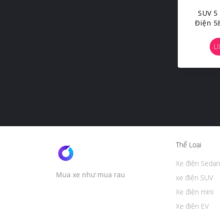
SUV 5
Điện 5
Xpen
L
Thể Loại
Xe điện Sedan
Mua xe như mua rau
xe điện SUV
Xe điện mini
Xe điện EV