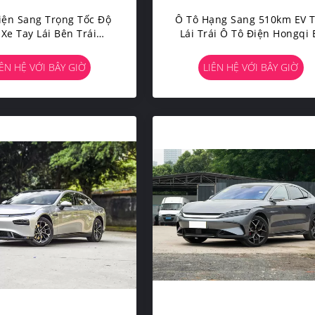
iện Sang Trọng Tốc Độ
Ô Tô Hạng Sang 510km EV 
Xe Tay Lái Bên Trái
Lái Trái Ô ​​tô Điện Hongqi 
ngqi E-HS9 510km
HS9 Tốc Độ Cao
IÊN HỆ VỚI BÂY GIỜ
LIÊN HỆ VỚI BÂY GIỜ