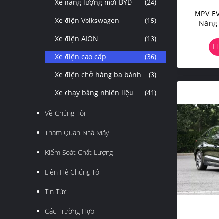
Xe năng lượng mới BYD
(24)
MPV EV
Xe điện Volkswagen
(15)
Năng 
Xe điện AION
(13)
L
Xe điện cao cấp
(36)
Xe điện chở hàng ba bánh
(3)
Xe chạy bằng nhiên liệu
(41)
Về Chúng Tôi
Tham Quan Nhà Máy
Kiểm Soát Chất Lượng
Liên Hệ Chúng Tôi
Tin Tức
Các Trường Hợp