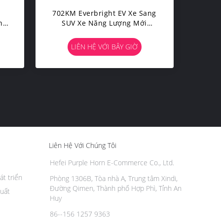
g
702KM Everbright EV Xe Sang
n
SUV Xe Năng Lượng Mới
Xpeng G9
LIÊN HỆ VỚI BÂY GIỜ
Liên Hệ Với Chúng Tôi
Hefei Purple Horn E-Commerce Co., Ltd.
át triển
Phòng 1306B, Tòa nhà A, Trung tâm Xindi,
Đường Qimen, Thành phố Hợp Phì, Tỉnh An
uất
Huy
86--156 1257 9363