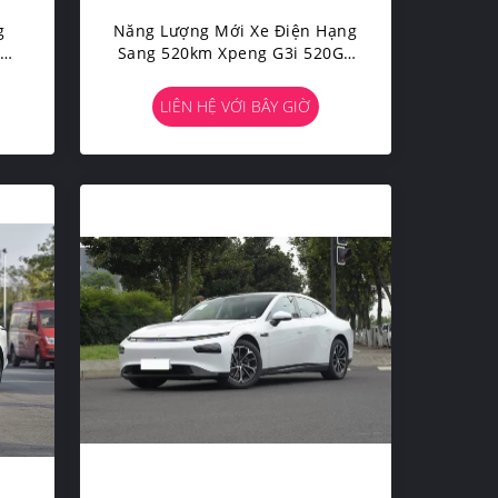
g
Năng Lượng Mới Xe Điện Hạng
 Xe
Sang 520km Xpeng G3i 520G+
g
Xe Điện Everbright SUV
LIÊN HỆ VỚI BÂY GIỜ