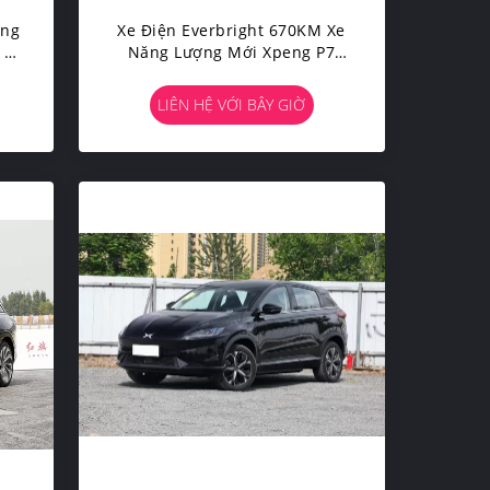
ọng
Xe Điện Everbright 670KM Xe
 5
Năng Lượng Mới Xpeng P7
Phạm Vi 670km
LIÊN HỆ VỚI BÂY GIỜ