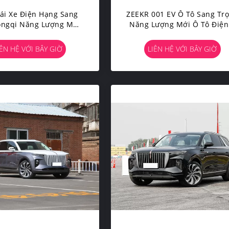
rái Xe Điện Hạng Sang
ZEEKR 001 EV Ô Tô Sang Tr
ongqi Năng Lượng Mới
Năng Lượng Mới Ô Tô Điện
5 Tốc Độ Cao 431km
Chỗ 4 Bánh
IÊN HỆ VỚI BÂY GIỜ
LIÊN HỆ VỚI BÂY GIỜ