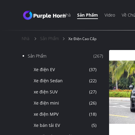
Nhà
Sản Phẩm
Video
Về Chú
Nhà
Sản Phẩm
Xe Điện Cao Cấp
Sản Phẩm
(267)
Xe điện EV
(37)
Xe điện Sedan
(22)
xe điện SUV
(27)
Xe điện mini
(26)
xe điện MPV
(18)
Xe bán tải EV
(5)