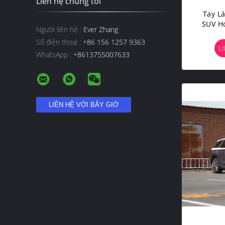
Liên hệ chúng tôi
Tay Lá
SUV Ho
Người liên hệ :
Ever Zhang
Số điện thoại :
+86 156 1257 9363
L
WhatsApp :
+8613755007633