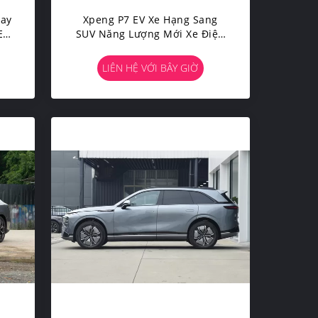
Tay
Xpeng P7 EV Xe Hạng Sang
E-
SUV Năng Lượng Mới Xe Điện
Everbright 480km
LIÊN HỆ VỚI BÂY GIỜ