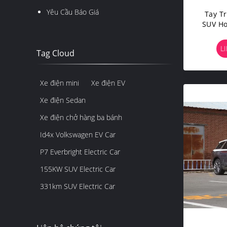
Yêu Cầu Báo Giá
Tay T
SUV H
E-QM
L
Tag Cloud
Xe điện mini
Xe điện EV
Xe điện Sedan
Xe điện chở hàng ba bánh
Id4x Volkswagen EV Car
P7 Everbright Electric Car
155KW SUV Electric Car
331km SUV Electric Car