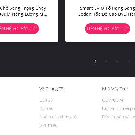
 Chỗ Sang Trọng Chạy
Smart EV Ô Tô Hạng San
86KM Năng Lượng Mới
Sedan Tốc Độ Cao BYD Ha
g P7 Loại Trung Bình
185 Km / H Tốc Độ Tối Đa
IÊN HỆ VỚI BÂY GIỜ
LIÊN HỆ VỚI BÂY GIỜ
1
2
3
>
Về Chúng Tôi
Nhà Máy Tour
Lịch sử
OEM/ODM
Dịch vụ
Nghiên cứu và ph
Nhóm của chúng tôi
Dây chuyền sản x
Giới thiệu