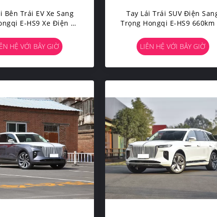
i Bên Trái EV Xe Sang
Tay Lái Trái SUV Điện San
ngqi E-HS9 Xe Điện 5
Trọng Hongqi E-HS9 660km
Cửa Tốc Độ Cao
Điện Nhỏ Gọn Năng Lượn
Mới
IÊN HỆ VỚI BÂY GIỜ
LIÊN HỆ VỚI BÂY GIỜ