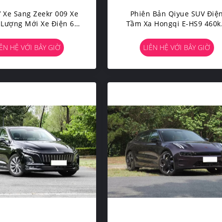
 Xe Sang Zeekr 009 Xe
Phiên Bản Qiyue SUV Điệ
Lượng Mới Xe Điện 6
Tầm Xa Hongqi E-HS9 460
Chỗ
Xe Lái Bên Trái
IÊN HỆ VỚI BÂY GIỜ
LIÊN HỆ VỚI BÂY GIỜ