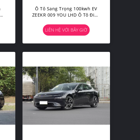
n
Ô Tô Sang Trọng 100kwh EV
km
ZEEKR 009 YOU LHD Ô Tô Điện
Tự Động Hatchback MPV
LIÊN HỆ VỚI BÂY GIỜ