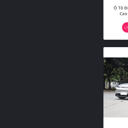
Ô Tô Đ
Cao 
Ho
L