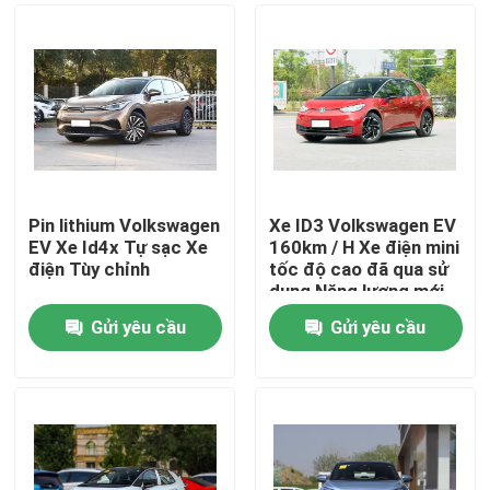
Pin lithium Volkswagen
Xe ID3 Volkswagen EV
EV Xe Id4x Tự sạc Xe
160km / H Xe điện mini
điện Tùy chỉnh
tốc độ cao đã qua sử
dụng Năng lượng mới
Gửi yêu cầu
Gửi yêu cầu
Nhà
Sản phẩm
Video