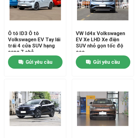
Về chúng tôi
Ô tô ID3 Ô tô
VW Id4x Volkswagen
Tham quan nhà máy
Volkswagen EV Tay lái
EV Xe LHD Xe điện
trái 4 cửa SUV hạng
SUV nhỏ gọn tốc độ
sang 7 chỗ
cao
Kiểm soát chất lượng
Gửi yêu cầu
Gửi yêu cầu
Liên hệ chúng tôi
Tin tức
Tất cả các trường hợp
Yêu cầu báo giá