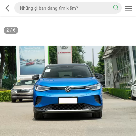
2
/
6